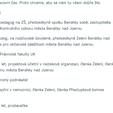
racovní čas. Proto chceme, aby se nám tu všem dobře žilo.
:
, pedagog na ZŠ, předsedkyně spolku Benátky sobě, zastupitelka
 Kontrolního výboru města Benátky nad Jizerou
ekolog, na rodičovské dovolené, předsedkyně Zelení Benátky nad
se pro občanské záležitosti města Benátky nad Jizerou
 Právnické fakulty UK
 let, projektová účetní v neziskové organizaci, členka Zelení, člen
dinu města Benátky nad Jizerou
kromý podnikatel
cepční v nemocnici, členka Zelení, členka Přestupkové komise
2 let, prodavačka