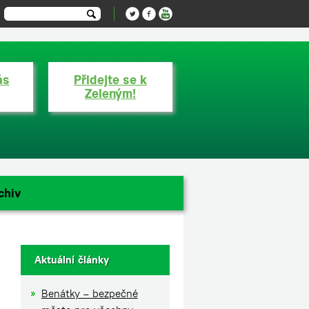
ás
Přidejte se k
Zeleným!
chiv
Aktuální články
Benátky – bezpečné