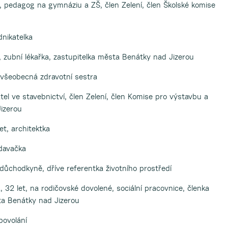
t, pedagog na gymnáziu a ZŠ, člen Zelení, člen Školské komise
dnikatelka
t, zubní lékařka, zastupitelka města Benátky nad Jizerou
, všeobecná zdravotní sestra
tel ve stavebnictví, člen Zelení, člen Komise pro výstavbu a
izerou
et, architektka
odavačka
, důchodkyně, dříve referentka životního prostředí
, 32 let, na rodičovské dovolené, sociální pracovnice, členka
sta Benátky nad Jizerou
 povolání