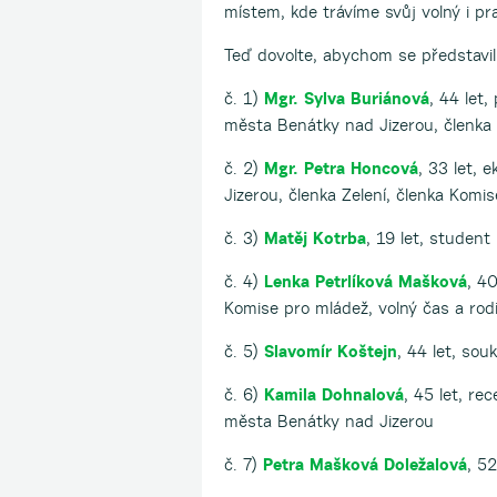
místem, kde trávíme svůj volný i p
Teď dovolte, abychom se představili
č. 1)
Mgr. Sylva Buriánová
, 44 let
města Benátky nad Jizerou, členka
č. 2)
Mgr. Petra Honcová
, 33 let, 
Jizerou, členka Zelení, členka Komi
č. 3)
Matěj Kotrba
, 19 let, student
č. 4)
Lenka Petrlíková Mašková
, 40
Komise pro mládež, volný čas a ro
č. 5)
Slavomír Koštejn
, 44 let, sou
č. 6)
Kamila Dohnalová
, 45 let, re
města Benátky nad Jizerou
č. 7)
Petra Mašková Doležalová
, 5