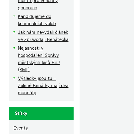
město pro všechny
generace
Kandidujeme do
komunálních voleb
Jak nám nevydali článek
ve Zpravodaji Benátecka
Nejasnosti v
hospodaření Správy
městských lesů BnJ
(SML)
Výsledky jsou tu –
Zelené Benátky mají dva
mandáty
Štítky
Events