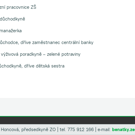
ozní pracovnice ZŠ
t, důchodkyně
, manažerka
, důchodce, dříve zaměstnanec centrální banky
, výživová poradkyně – zelené potraviny
ůchodkyně, dříve dětská sestra
 Honcová, předsedkyně ZO | tel. 775 912 166 | e-mail:
benatky.ze