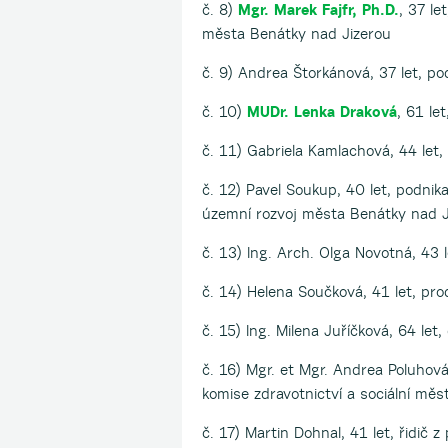
č. 8)
Mgr. Marek Fajfr, Ph.D.
, 37 le
města Benátky nad Jizerou
č. 9) Andrea Štorkánová, 37 let, po
č. 10)
MUDr. Lenka Draková
, 61 le
č. 11) Gabriela Kamlachová, 44 let
č. 12) Pavel Soukup, 40 let, podnika
územní rozvoj města Benátky nad J
č. 13) Ing. Arch. Olga Novotná, 43 l
č. 14) Helena Součková, 41 let, pr
č. 15) Ing. Milena Juříčková, 64 let
č. 16) Mgr. et Mgr. Andrea Poluhová
komise zdravotnictví a sociální mě
č. 17) Martin Dohnal, 41 let, řidič z