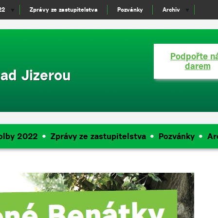
22
Zprávy ze zastupitelstva
Pozvánky
Archiv
▼
▼
Podpořte n
darem
ad Jizerou
olby 2022
Zprávy ze zastupitelstva
Pozvánky
Ar