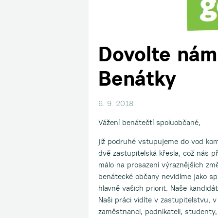
Dovolte nám 
Benátky
6. 9. 2018
Vážení benátečtí spoluobčané,
již podruhé vstupujeme do vod komu
dvě zastupitelská křesla, což nás př
málo na prosazení výraznějších změn
benátecké občany nevidíme jako spl
hlavně vašich priorit. Naše kandidát
Naši práci vidíte v zastupitelstvu,
zaměstnanci, podnikateli, studenty