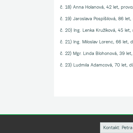
č. 18) Anna Holanová, 42 let, prov
č. 19) Jaroslava Pospíšilová, 86 le
č. 20) Ing. Lenka Kružíková, 45 let
č. 21) Ing. Miloslav Lorenc, 66 let
č. 22) Mgr. Linda Blohonová, 39 let
č. 23) Ludmila Adamcová, 70 let, d
Kontakt: Petra