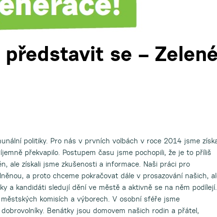
představit se – Zelen
nální politiky. Pro nás v prvních volbách v roce 2014 jsme získa
íjemně překvapilo. Postupem času jsme pochopili, že je to příliš
, ale získali jsme zkušenosti a informace. Naši práci pro
něnou, a proto chceme pokračovat dále v prosazování našich, al
ky a kandidáti sledují dění ve městě a aktivně se na něm podílejí.
 v městských komisích a výborech. V osobní sféře jsme
, dobrovolníky. Benátky jsou domovem našich rodin a přátel,