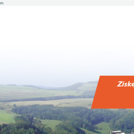
m
Získ