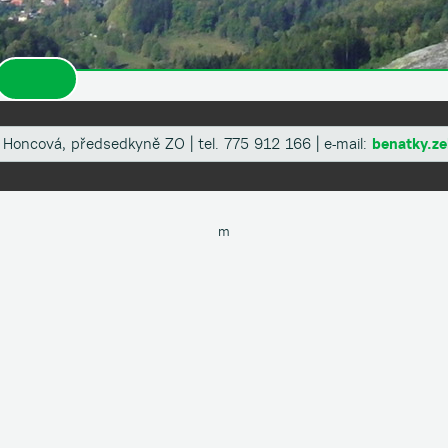
 Honcová, předsedkyně ZO | tel. 775 912 166 | e-mail:
benatky.ze
m