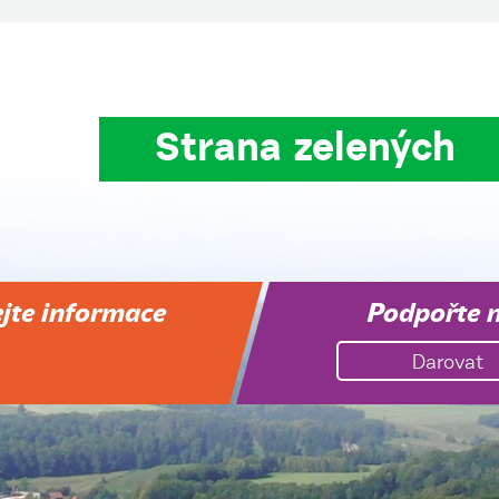
Strana zelených
ejte informace
Podpořte 
Darovat