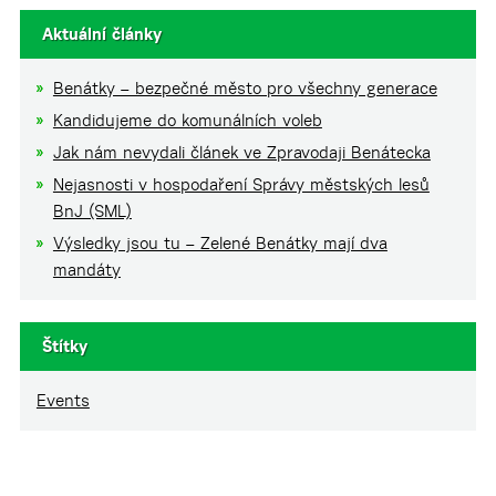
Aktuální články
Benátky – bezpečné město pro všechny generace
Kandidujeme do komunálních voleb
Jak nám nevydali článek ve Zpravodaji Benátecka
Nejasnosti v hospodaření Správy městských lesů
BnJ (SML)
Výsledky jsou tu – Zelené Benátky mají dva
mandáty
Štítky
Events