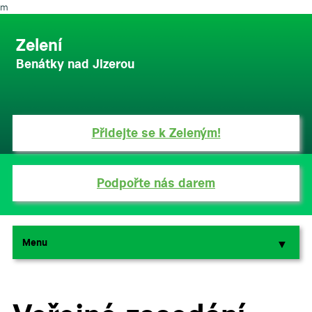
m
Zelení
Benátky nad Jizerou
Přidejte se k Zeleným!
Podpořte nás darem
Menu
▼
▼