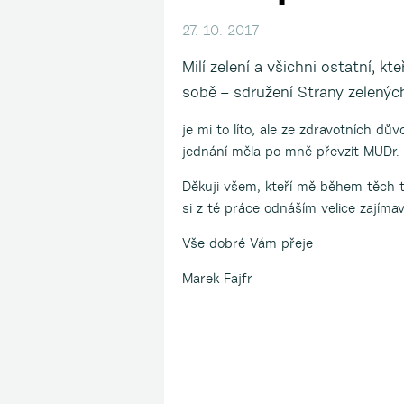
27. 10. 2017
Milí zelení a všichni ostatní, kt
sobě – sdružení Strany zelenýc
je mi to líto, ale ze zdravotních d
jednání měla po mně převzít MUDr.
Děkuji všem, kteří mě během těch t
si z té práce odnáším velice zajíma
Vše dobré Vám přeje
Marek Fajfr