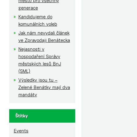
město pro všechny
generace
Kandidujeme do
komunálních voleb
Jak nám nevydali článek
ve Zpravodaji Benátecka
Nejasnosti v
hospodaření Správy
městských lesů BnJ
(SML)
Výsledky jsou tu –
Zelené Benátky mají dva
mandáty
Štítky
Events