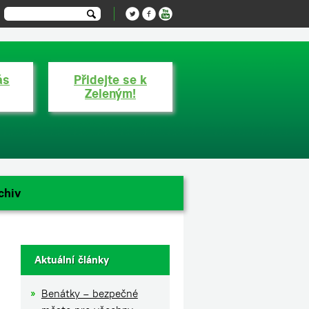
ás
Přidejte se k
Zeleným!
chiv
Aktuální články
Benátky – bezpečné