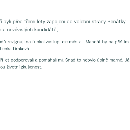
eří byli před třemi lety zapojeni do volební strany Benátky
h a nezávislých kandidátů,
ůvodů rezignuji na funkci zastupitele města. Mandát by na příštím
 Lenka Draková.
ří let podporovali a pomáhali mi. Snad to nebylo úplně marné. Já
vou životní zkušenost.