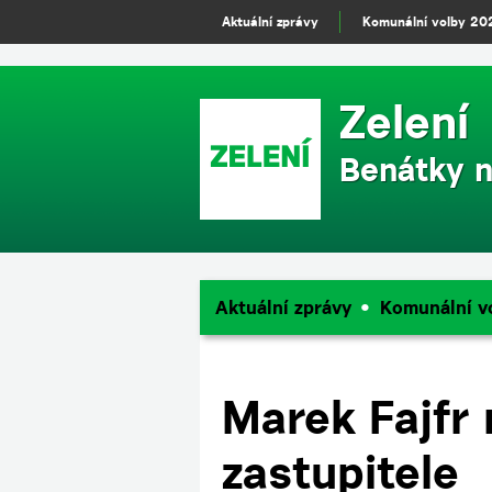
m
Aktuální zprávy
Komunální volby 20
Zelení
Benátky n
Aktuální zprávy
Komunální v
Marek Fajfr 
zastupitele