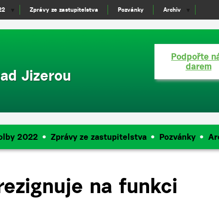
22
Zprávy ze zastupitelstva
Pozvánky
Archiv
▼
▼
Podpořte n
darem
ad Jizerou
olby 2022
Zprávy ze zastupitelstva
Pozvánky
Ar
rezignuje na funkci