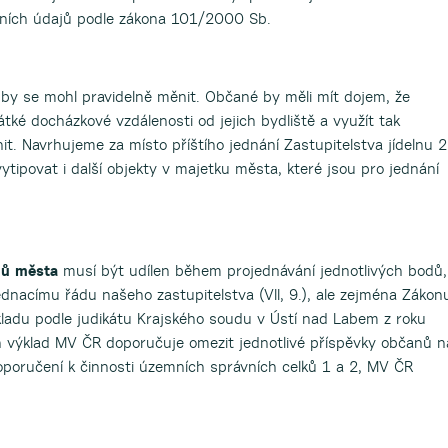
ních údajů podle zákona 101/2000 Sb.
by se mohl pravidelně měnit. Občané by měli mít dojem, že
tké docházkové vzdálenosti od jejich bydliště a využít tak
t. Navrhujeme za místo příštího jednání Zastupitelstva jídelnu 2
tipovat i další objekty v majetku města, které jsou pro jednání
nů města
musí být udílen během projednávání jednotlivých bodů,
ednacímu řádu našeho zastupitelstva (VII, 9.), ale zejména Zákon
ladu podle judikátu Krajského soudu v Ústí nad Labem z roku
výklad MV ČR doporučuje omezit jednotlivé příspěvky občanů n
poručení k činnosti územních správních celků 1 a 2, MV ČR