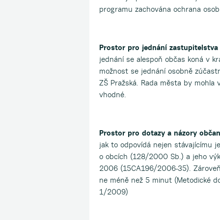
programu zachována ochrana osob
Prostor pro jednání zastupitelstva
jednání se alespoň občas koná v krá
možnost se jednání osobně zúčastni
ZŠ Pražská. Rada města by mohla vy
vhodné.
Prostor pro dotazy a názory obča
jak to odpovídá nejen stávajícímu j
o obcích (128/2000 Sb.) a jeho výk
2006 (15CA196/2006-35). Zároveň 
ne méně než 5 minut (Metodické do
1/2009)