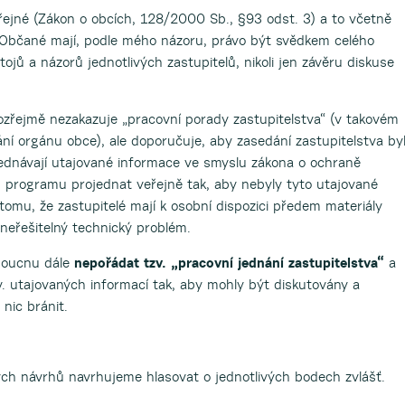
řejné (Zákon o obcích, 128/2000 Sb., §93 odst. 3) a to včetně
Občané mají, podle mého názoru, právo být svědkem celého
ojů a názorů jednotlivých zastupitelů, nikoli jen závěru diskuse
řejmě nezakazuje „pracovní porady zastupitelstva“ (v takovém
í orgánu obce), ale doporučuje, aby zasedání zastupitelstva by
ojednávají utajované informace ve smyslu zákona o ochraně
 programu projednat veřejně tak, aby nebyly tyto utajované
tomu, že zastupitelé mají k osobní dispozici předem materiály
neřešitelný technický problém.
doucnu dále
nepořádat tzv. „pracovní jednání zastupitelstva“
a
. utajovaných informací tak, aby mohly být diskutovány a
nic bránit.
ch návrhů navrhujeme hlasovat o jednotlivých bodech zvlášť.