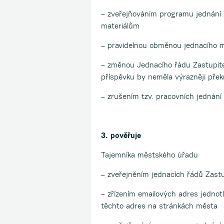
– zveřejňováním programu jednání Z
materiálům
– pravidelnou obměnou jednacího m
– změnou Jednacího řádu Zastupitel
příspěvku by neměla výrazněji překr
– zrušením tzv. pracovních jednání
3. pověřuje
Tajemníka městského úřadu
– zveřejněním jednacích řádů Zas
– zřízením emailových adres jednot
těchto adres na stránkách města