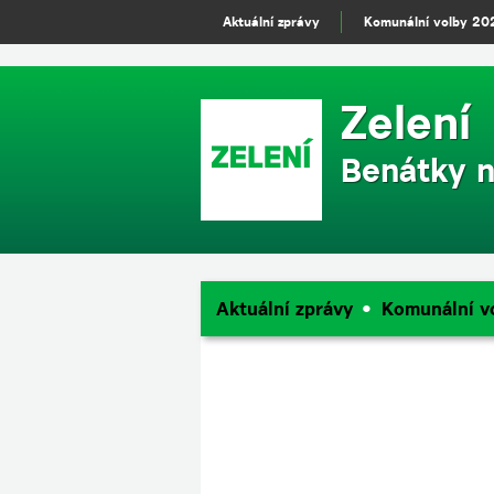
m
Aktuální zprávy
Komunální volby 20
Zelení
Benátky n
Aktuální zprávy
Komunální v