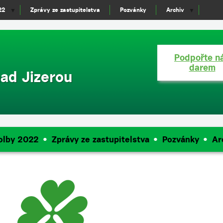
22
Zprávy ze zastupitelstva
Pozvánky
Archiv
▼
▼
Podpořte n
darem
ad Jizerou
olby 2022
Zprávy ze zastupitelstva
Pozvánky
Ar