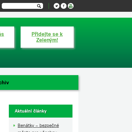
ás
Přidejte se k
Zeleným!
chiv
Aktuální články
Benátky – bezpečné