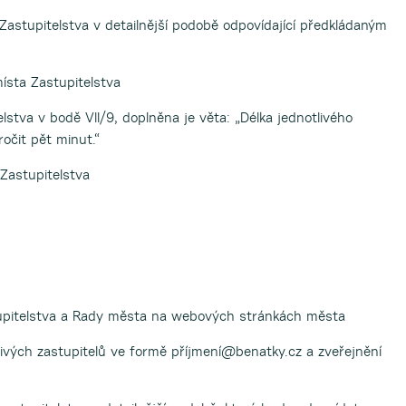
astupitelstva v detailnější podobě odpovídající předkládaným
ísta Zastupitelstva
stva v bodě VII/9, doplněna je věta: „Délka jednotlivého
očit pět minut.“
 Zastupitelstva
tupitelstva a Rady města na webových stránkách města
livých zastupitelů ve formě příjmení@benatky.cz a zveřejnění