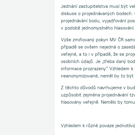
Jednání zastupitelstva musí být ve
diskuse o projednávaných bodech. 
projednávání bodu, vyjadřování post
v podobě jednomyslného hlasování.
Výše zmiňovaný pokyn MV ČR samoz
případě se ovšem nejedná o zasedán
veřejné, a to i v případě, že se pr
osobních údajů. Je „třeba daný bod
informace prozrazeny.“ Vzhledem k 
neanonymizované, neměl by to být 
Z těchto důvodů navrhujeme v bu
uzpůsobit zejména projednávání tzv
hlasovány veřejně. Nemělo by tomu 
Vzhledem k různé povaze jednotlivý