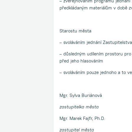
– zveřejňováním programu jednání z
předkládaným materiálům v době z
Starostu města
– svoláváním jednání Zastupitelstv
– důsledným udílením prostoru pro
před jeho hlasováním
– svoláváním pouze jednoho a to ve
Mgr. Sylva Buriánová
zastupitelka města
Mgr. Marek Fajfr, Ph.D.
zastupitel města