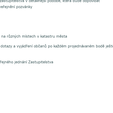
astupitelstva v detailnější podobě, která bude odpovídat
veřejnění pozvánky
a na různých místech v katastru města
 dotazy a vyjádření občanů po každém projednávaném bodě ješt
řejného jednání Zastupitelstva