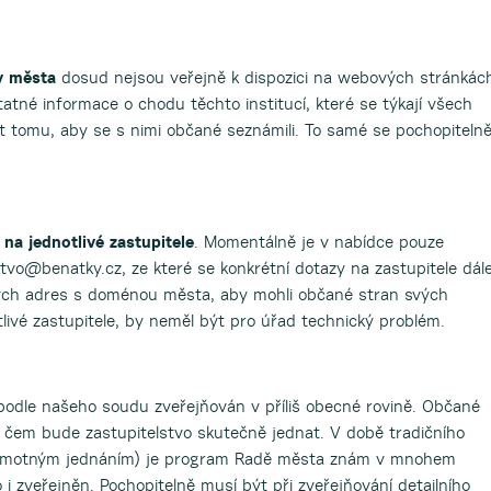
dy města
dosud nejsou veřejně k dispozici na webových stránkác
atné informace o chodu těchto institucí, které se týkají všech
t tomu, aby se s nimi občané seznámili. To samé se pochopiteln
 na jednotlivé zastupitele
. Momentálně je v nabídce pouze
tvo@benatky.cz, ze které se konkrétní dotazy na zastupitele dál
ových adres s doménou města, aby mohli občané stran svých
livé zastupitele, by neměl být pro úřad technický problém.
 podle našeho soudu zveřejňován v příliš obecné rovině. Občané
 čem bude zastupitelstvo skutečně jednat. V době tradičního
 samotným jednáním) je program Radě města znám v mnohem
 i zveřejněn. Pochopitelně musí být při zveřejňování detailního