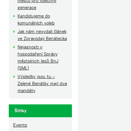
město pro všechny
generace
Kandidujeme do
komunálních voleb
Jak nám nevydali článek
ve Zpravodaji Benátecka
Nejasnosti v
hospodaření Správy
městských lesů BnJ
(SML)
Výsledky jsou tu –
Zelené Benátky mají dva
mandáty
Štítky
Events