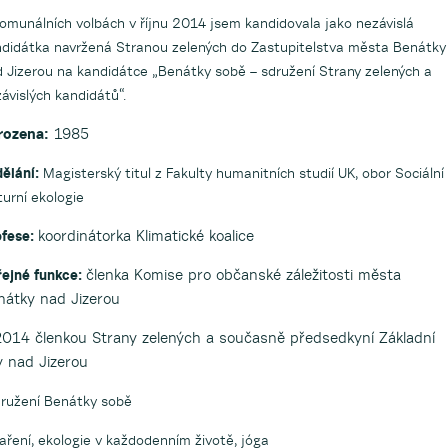
omunálních volbách v říjnu 2014 jsem kandidovala jako nezávislá
didátka navržená Stranou zelených do Zastupitelstva města Benátky
 Jizerou na kandidátce „Benátky sobě – sdružení Strany zelených a
ávislých kandidátů“.
rozena:
1985
dělání:
Magisterský titul z Fakulty humanitních studií UK, obor Sociální
turní ekologie
koordinátorka Klimatické koalice
ofese:
členka Komise pro občanské záležitosti města
řejné funkce:
nátky nad Jizerou
 2014 členkou Strany zelených a současně předsedkyní Základní
y nad Jizerou
družení Benátky sobě
vaření, ekologie v každodenním životě, jóga