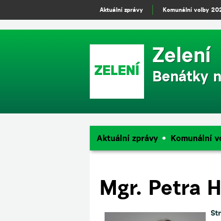
m
Aktuální zprávy
Komunální volby 20
Zelení
Benátky n
Aktuální zprávy
Komunální v
Mgr. Petra 
St