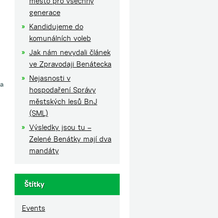
město pro všechny
generace
Kandidujeme do
komunálních voleb
Jak nám nevydali článek
ve Zpravodaji Benátecka
Nejasnosti v
 a
hospodaření Správy
městských lesů BnJ
(SML)
Výsledky jsou tu –
Zelené Benátky mají dva
mandáty
Štítky
Events