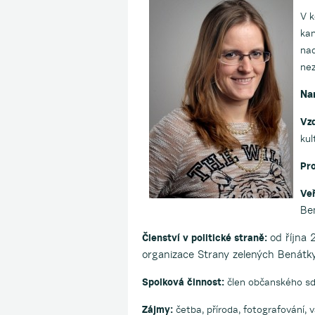
V k
kan
nad
nez
Na
Vz
kul
Pr
Ve
Be
od října
Členství v politické straně:
organizace Strany zelených Benátk
Spolková činnost:
člen občanského s
Zájmy:
četba, příroda, fotografování, 