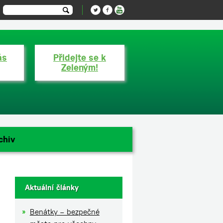
ás
Přidejte se k
Zeleným!
chiv
Aktuální články
Benátky – bezpečné