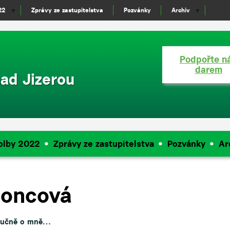
22
Zprávy ze zastupitelstva
Pozvánky
Archiv
▼
▼
Podpořte n
darem
ad Jizerou
olby 2022
Zprávy ze zastupitelstva
Pozvánky
Ar
Honcová
ručně o mně…