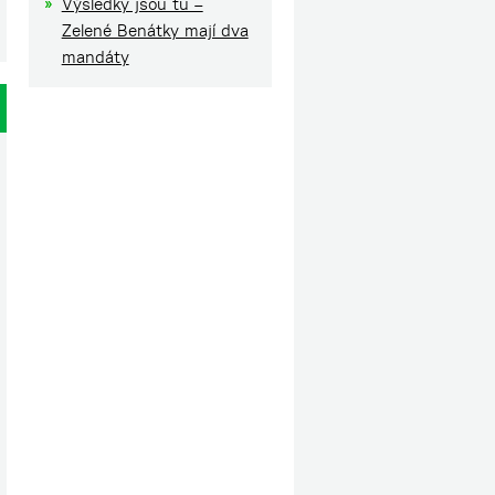
Výsledky jsou tu –
Zelené Benátky mají dva
mandáty