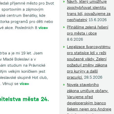
Návrh, který umožňuje
ledali příjemné město pro život
zpochybňovat identitu
, sportovním a zájmovým
trans lidí, považujeme za
řské centrum Benátky, kde
nepřijatelný
15.6.2026
ktorka programů pro děti nebo
Přinášíme zelená řešení
ové akce. Posledních 8
více»
pro města i obce
8.6.2026
Legalizace švarcsystému
pro statisíce lidí v režii
rba a je mi 19 let. Jsem
současné vlády. Zelení
 Mladé Boleslavi a v
požadují změny zákona
nám studium na Právnické
pro kurýry a další
. Mým velkým koníčkem jest
pracující.
28.5.2026
leslavské skupině Hot club,
í. Věnuji se
více»
Novela stavebního
zákona umlčuje občany.
Varujeme před
pitelstva města 24.
developerským bianco
šekem nejen pro Andreje