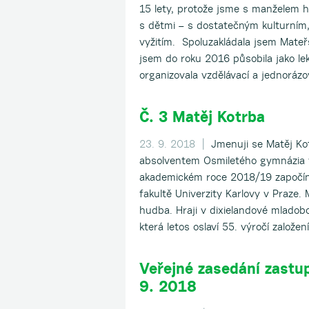
15 lety, protože jsme s manželem h
s dětmi – s dostatečným kulturním
vyžitím. Spoluzakládala jsem Mate
jsem do roku 2016 působila jako le
organizovala vzdělávací a jednoráz
Č. 3 Matěj Kotrba
23. 9. 2018 |
Jmenuji se Matěj Kot
absolventem Osmiletého gymnázia v
akademickém roce 2018/19 započí
fakultě Univerzity Karlovy v Praze
hudba. Hraji v dixielandové mladobo
která letos oslaví 55. výročí založen
Veřejné zasedání zastu
9. 2018