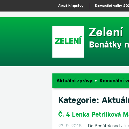
m
Aktuální zprávy
Komunální volby 20
Zelení
Benátky n
Aktuální zprávy
Komunální v
Kategorie:
Aktuál
Č. 4 Lenka Petrlíková 
23. 9. 2018 |
Do Benátek nad Jize