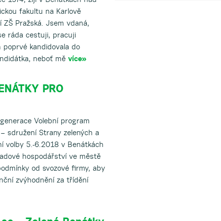
ckou fakultu na Karlově
ní ZŠ Pražská. Jsem vdaná,
 ráda cestuji, pracuji
m poprvé kandidovala do
kandidátka, neboť mě
více»
 BENÁTKY PRO
generace Volební program
– sdružení Strany zelených a
ní volby 5.-6.2018 v Benátkách
adové hospodářství ve městě
podmínky od svozové firmy, aby
nční zvýhodnění za třídění