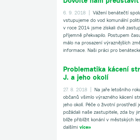
Dovolte nám představit
6. 9. 2018 |
Vážení benátečtí spol
vstupujeme do vod komunální politi
v roce 2014 jsme získali dvě zastup
příjemně překvapilo. Postupem času j
málo na prosazení výraznějších změn
informace. Naši práci pro benátec
Problematika kácení st
J. a jeho okolí
27. 8. 2018 |
Na jaře letošního ro
občanů všimlo výrazného kácení s
jeho okolí. Péče o životní prostředí
požádali naše zastupitele, zda by ji
blíže přiblížit konání v městských l
dalšími
více»