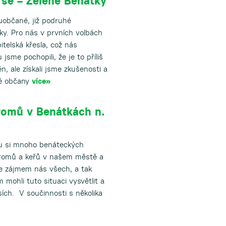
 se – Zelené Benátky
uobčané, již podruhé
ky. Pro nás v prvních volbách
itelská křesla, což nás
sme pochopili, že je to příliš
, ale získali jsme zkušenosti a
ké občany
více»
romů v Benátkách n.
ku si mnoho benáteckých
tromů a keřů v našem městě a
 je zájmem nás všech, a tak
m mohli tuto situaci vysvětlit a
esích. V součinnosti s několika