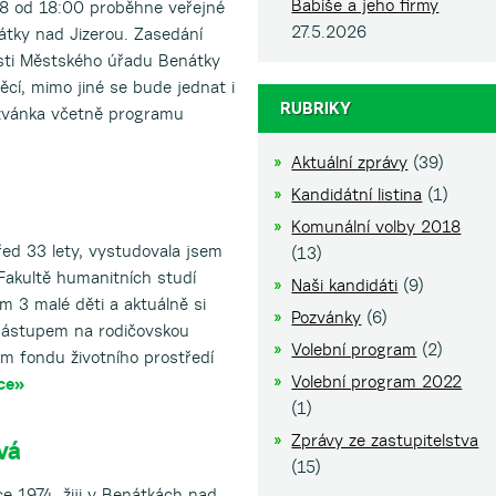
Babiše a jeho firmy
18 od 18:00 proběhne veřejné
27.5.2026
átky nad Jizerou. Zasedání
sti Městského úřadu Benátky
ěcí, mimo jiné se bude jednat i
RUBRIKY
ozvánka včetně programu
Aktuální zprávy
(39)
Kandidátní listina
(1)
Komunální volby 2018
ed 33 lety, vystudovala jsem
(13)
 Fakultě humanitních studí
Naši kandidáti
(9)
m 3 malé děti a aktuálně si
Pozvánky
(6)
nástupem na rodičovskou
Volební program
(2)
m fondu životního prostředí
Volební program 2022
ce»
(1)
Zprávy ze zastupitelstva
vá
(15)
e 1974, žiji v Benátkách nad