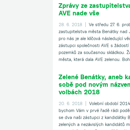
Zprávy ze zastupitelstv
AVE nade vše
28. 6. 2018 |
Ve středu 27. 6. prob
zastupitelstva města Benátky nad J
pro nás je ale klíčová následující v
zástupci společnosti AVE s žádostí
pozemků za současnou skládkou. Žá
města, která dala AVE zelenou. Boh
Zelené Benátky, aneb k
sobě pod novým názve
volbách 2018
20. 6. 2018 |
Volební období 2014 
bychom Vám v prvé řadě rádi poděko
se dva naši zástupci z kandidátky 
zelených a nezávislých kandidátů mo