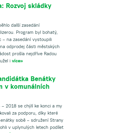
a: Rozvoj skládky
ěhlo další zasedání
izerou. Program byl bohatý,
ěc – na zasedání vystoupili
 na odprodej části městských
dost prošla nejdříve Radou
užel i
více»
andidátka Benátky
m v komunálních
– 2018 se chýlí ke konci a my
vali za podporu, díky které
Benátky sobě – sdružení Strany
hli v uplynulých letech podílet