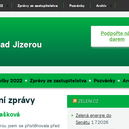
22
Zprávy ze zastupitelstva
Pozvánky
Archiv
▼
▼
Podpořte n
darem
ad Jizerou
olby 2022
Zprávy ze zastupitelstva
Pozvánky
Ar
ní zprávy
ZELENI.CZ
Mašková
Zelená energie do
Senátu
1.7.2026
rou jsem se přistěhovala před