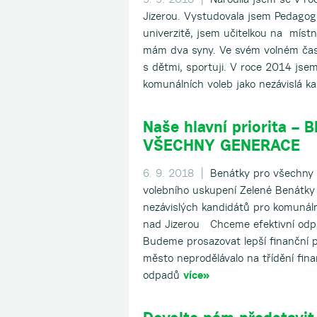
Jizerou. Vystudovala jsem Pedagogi
univerzitě, jsem učitelkou na míst
mám dva syny. Ve svém volném čase
s dětmi, sportuji. V roce 2014 jse
komunálních voleb jako nezávislá 
Naše hlavní priorita –
VŠECHNY GENERACE
6. 9. 2018 |
Benátky pro všechny 
volebního uskupení Zelené Benátky 
nezávislých kandidátů pro komunál
nad Jizerou Chceme efektivní odp
Budeme prosazovat lepší finanční 
město neprodělávalo na třídění fina
odpadů
více»