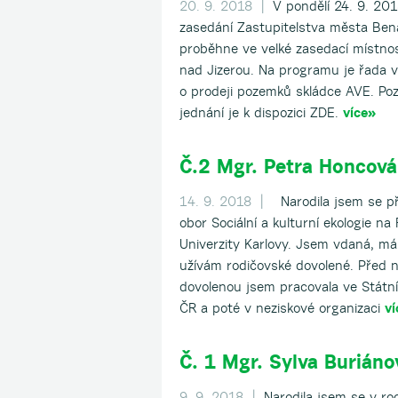
20. 9. 2018 |
V pondělí 24. 9. 20
zasedání Zastupitelstva města Ben
proběhne ve velké zasedací místno
nad Jizerou. Na programu je řada v
o prodeji pozemků skládce AVE. P
jednání je k dispozici ZDE.
více»
Č.2 Mgr. Petra Honcová
14. 9. 2018 |
Narodila jsem se př
obor Sociální a kulturní ekologie na
Univerzity Karlovy. Jsem vdaná, má
užívám rodičovské dovolené. Před 
dovolenou jsem pracovala ve Státní
ČR a poté v neziskové organizaci
ví
Č. 1 Mgr. Sylva Buriáno
9. 9. 2018 |
Narodila jsem se v roc