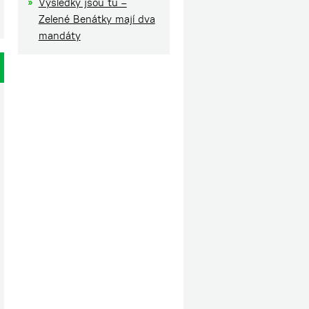
Výsledky jsou tu –
Zelené Benátky mají dva
mandáty