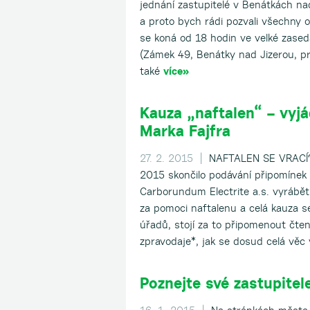
jednání zastupitelé v Benátkách na
a proto bych rádi pozvali všechny o
se koná od 18 hodin ve velké zase
(Zámek 49, Benátky nad Jizerou, pr
také
více»
Kauza „naftalen“ – vyjá
Marka Fajfra
27. 2. 2015 |
NAFTALEN SE VRACÍ? 
2015 skončilo podávání připomínek
Carborundum Electrite a.s. vyrábě
za pomoci naftalenu a celá kauza se
úřadů, stojí za to připomenout čt
zpravodaje*, jak se dosud celá věc
Poznejte své zastupitele