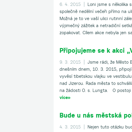
6. 4. 2015 |
Loni jsme s několika s
společně nedělní večeři přímo na uli
Možná je to ve vaší ulici rutinní zál
výjimečný zážitek a netradiční setk
zopakovat. Cílem akce nebyla jen s
Připojujeme se k akci „
9. 3. 2015 |
Jsme rádi, že Město B
dnešním dnem, 10. 3. 2015, připojí k
vyvěsí tibetskou vlajku ve vestibu
nad Jizerou. Rada města to schvál
na žádosti O. s. Lungta. O postoji
více»
Bude u nás městská pol
4. 3. 2015 |
Nejen tuto otázku bu