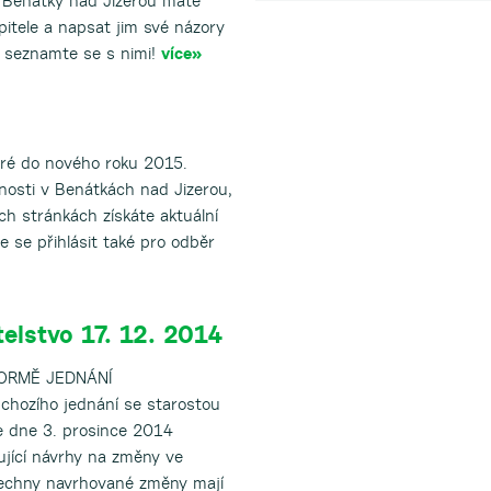
Benátky nad Jizerou máte
itele a napsat jim své názory
a seznamte se s nimi!
více»
é do nového roku 2015.
nnosti v Benátkách nad Jizerou,
ch stránkách získáte aktuální
 se přihlásit také pro odběr
elstvo 17. 12. 2014
ORMĚ JEDNÁNÍ
hozího jednání se starostou
 dne 3. prosince 2014
ující návrhy na změny ve
šechny navrhované změny mají