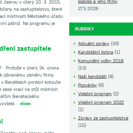
Babiše a jeho firmy
d Jizerou v úterý 10. 3. 2015,
27.5.2026
bčany na zastupitelstvo, které
dací místnosti Městského úřadu
vní patro). Na programu je
RUBRIKY
Aktuální zprávy
(39)
dření zastupitele
Kandidátní listina
(1)
Komunální volby 2018
Protože v úterý 24. února
(13)
 k oživenému záměru firmy
Naši kandidáti
(9)
t v Benátkách porézní kotouče
Pozvánky
(6)
 zase vrací na stůl místních
Volební program
(2)
enářům Benáteckého
Volební program 2022
 vyvíjela.
více»
(1)
Zprávy ze zastupitelstva
!
(15)