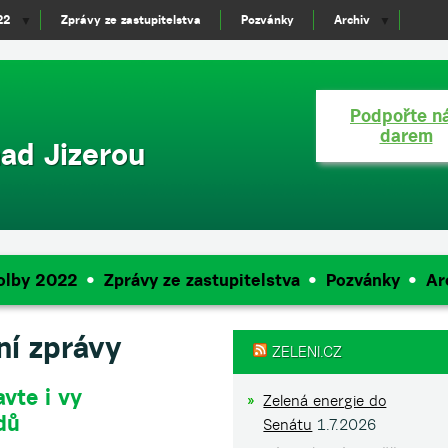
22
Zprávy ze zastupitelstva
Pozvánky
Archiv
▼
▼
Podpořte n
darem
ad Jizerou
olby 2022
Zprávy ze zastupitelstva
Pozvánky
Ar
ní zprávy
ZELENI.CZ
vte i vy
Zelená energie do
dů
Senátu
1.7.2026