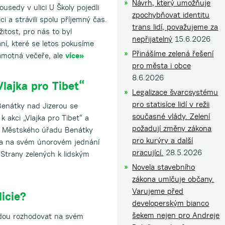
Návrh, který umožňuje
ousedy v ulici U Školy pojedli
zpochybňovat identitu
ci a strávili spolu příjemný čas.
trans lidí, považujeme za
ežitost, pro nás to byl
nepřijatelný
15.6.2026
ání, které se letos pokusíme
Přinášíme zelená řešení
amotná večeře, ale
více»
pro města i obce
8.6.2026
Vlajka pro Tibet“
Legalizace švarcsystému
pro statisíce lidí v režii
enátky nad Jizerou se
současné vlády. Zelení
 akci „Vlajka pro Tibet“ a
požadují změny zákona
lu Městského úřadu Benátky
pro kurýry a další
ila na svém únorovém jednání
pracující.
28.5.2026
 Strany zelených k lidským
Novela stavebního
zákona umlčuje občany.
Varujeme před
icie?
developerským bianco
šekem nejen pro Andreje
dou rozhodovat na svém