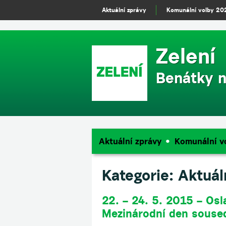
m
Aktuální zprávy
Komunální volby 20
Zelení
Benátky n
Aktuální zprávy
Komunální v
Kategorie:
Aktuál
22. – 24. 5. 2015 – Osla
Mezinárodní den souse