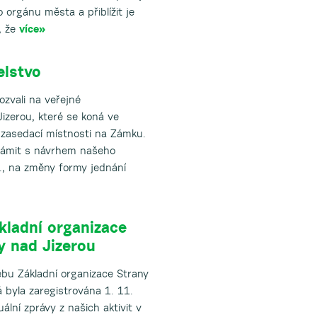
o orgánu města a přiblížit je
, že
více»
elstvo
zvali na veřejné
izerou, které se koná ve
é zasedací místnosti na Zámku.
ámit s návrhem našeho
D., na změny formy jednání
kladní organizace
y nad Jizerou
bu Základní organizace Strany
 byla zaregistrována 1. 11.
lní zprávy z našich aktivit v