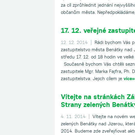
za cíl zprůhlednit jednání nejvyššíh
občanům města. Nepředpokládáme
17. 12. veřejné zastupit
12. 12. 2014 |
Rádi bychom Vás po
zastupitelstvo města Benátky nad J
středu 17. 12. od 18 hodin ve velk
Současně bychom Vás chtěli sezn
zastupitele Mgr. Marka Fajfra, Ph. 
zastupitelstva. Jejich cílem je
více»
Vítejte na stránkách Zá
Strany zelených Benátk
4. 11. 2014 |
Vítejte na novém we
zelených Benátky nad Jizerou, která
2014. Budeme zde zveřejňovat aktuá