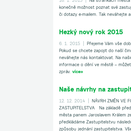
16. 1. 2015 |
Na stránkách města 
konečně možnost poznat své zastup
či dotazy e-mailem. Tak neváhejte 
Hezký nový rok 2015
6. 1. 2015 |
Přejeme Vám vše dobr
Pokud se chcete zapojit do naší či
neváhejte nás kontaktovat. Na naši
informace o dění ve městě – můžete
zpráv.
více»
Naše návrhy na zastupit
12. 12. 2014 |
NÁVRH ZMĚN VE F
ZASTUPITELSTVA Na základě předc
města panem Jaroslavem Králem ze
předkládáme Zastupitelstvu násled
způsobu jednání zastupitelstva. V